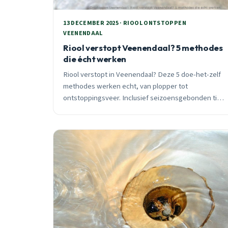
13 DECEMBER 2025 · RIOOL ONTSTOPPEN
VEENENDAAL
Riool verstopt Veenendaal? 5 methodes
die écht werken
Riool verstopt in Veenendaal? Deze 5 doe-het-zelf
methodes werken echt, van plopper tot
ontstoppingsveer. Inclusief seizoensgebonden tips
en wijk-specifiek advies voor Noordoost, Veenderij
en andere wijken.