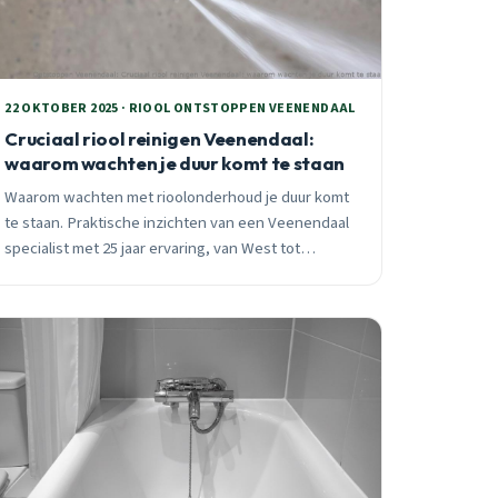
22 OKTOBER 2025 · RIOOL ONTSTOPPEN VEENENDAAL
Cruciaal riool reinigen Veenendaal:
waarom wachten je duur komt te staan
Waarom wachten met rioolonderhoud je duur komt
te staan. Praktische inzichten van een Veenendaal
specialist met 25 jaar ervaring, van West tot
Noordoost. Preventief reinigen voorkomt acute
spoedklussen en waterschade.