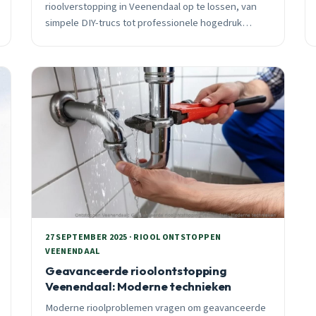
rioolverstopping in Veenendaal op te lossen, van
simpele DIY-trucs tot professionele hogedruk
spoeling. Met prijzen, succeskansen en advies
wanneer je direct moet bellen.
27 SEPTEMBER 2025 · RIOOL ONTSTOPPEN
VEENENDAAL
Geavanceerde rioolontstopping
Veenendaal: Moderne technieken
Moderne rioolproblemen vragen om geavanceerde