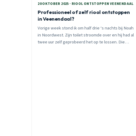
20 OKTOBER 2025 · RIOOL ONTSTOPPEN VEENENDAAL
Professioneel of zelf riool ontstoppen
in Veenendaal?
Vorige week stond ik om half drie ‘s nachts bij Noah
in Noordwest. Zijn toilet stroomde over en hij had al
twee uur zelf geprobeerd het op te lossen. Die
gedachte kost Veenendaalse huiseigenaren jaarlijks
duizenden euro’s aan onnodige waterschade.