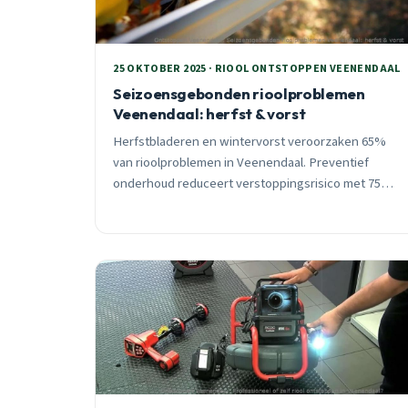
25 OKTOBER 2025 · RIOOL ONTSTOPPEN VEENENDAAL
Seizoensgebonden rioolproblemen
Veenendaal: herfst & vorst
Herfstbladeren en wintervorst veroorzaken 65%
van rioolproblemen in Veenendaal. Preventief
onderhoud reduceert verstoppingsrisico met 75%.
Lees hoe je dure schade voorkomt en wanneer je
direct moet bellen.