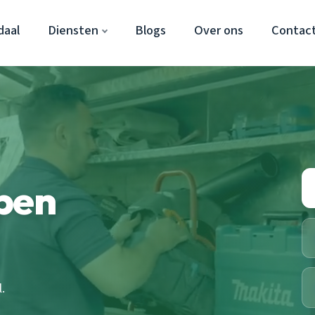
daal
Diensten
Blogs
Over ons
Contac
pen
.