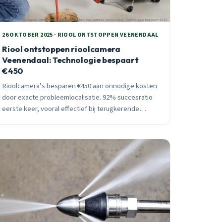
26 OKTOBER 2025 · RIOOL ONTSTOPPEN VEENENDAAL
Riool ontstoppen rioolcamera
Veenendaal: Technologie bespaart
€450
Rioolcamera’s besparen €450 aan onnodige kosten
door exacte probleemlocalisatie. 92% succesratio
eerste keer, vooral effectief bij terugkerende
verstoppingen en preventieve controles.