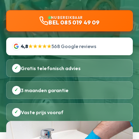
NU BEREIKBAAR
BEL 085 019 49 09
4,8
★★★★★
568 Google reviews
✓
Gratis telefonisch advies
✓
3 maanden garantie
✓
Vaste prijs vooraf