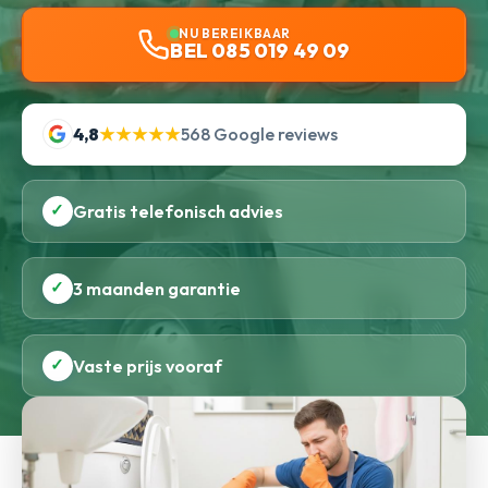
NU BEREIKBAAR
BEL 085 019 49 09
4,8
★★★★★
568 Google reviews
✓
Gratis telefonisch advies
✓
3 maanden garantie
✓
Vaste prijs vooraf