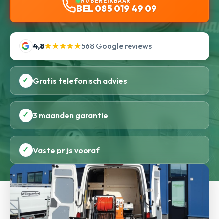
NU BEREIKBAAR
BEL 085 019 49 09
4,8
★★★★★
568 Google reviews
✓
Gratis telefonisch advies
✓
3 maanden garantie
✓
Vaste prijs vooraf