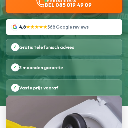
NU BEREIKBAAR
BEL 085 019 49 09
4,8
★★★★★
568 Google reviews
✓
Gratis telefonisch advies
✓
3 maanden garantie
✓
Vaste prijs vooraf