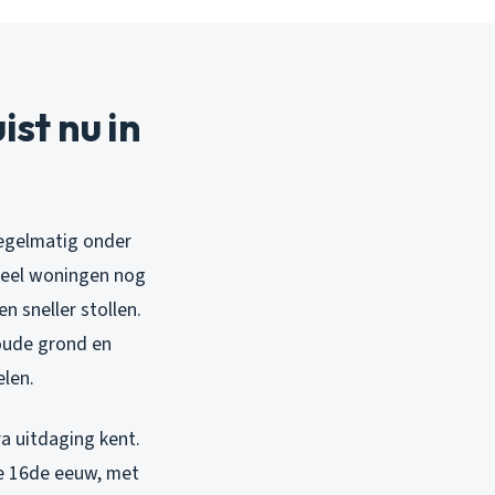
st nu in
regelmatig onder
 veel woningen nog
n sneller stollen.
koude grond en
elen.
a uitdaging kent.
de 16de eeuw, met