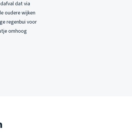
dafval dat via
de oudere wijken
ige regenbui voor
putje omhoog
n