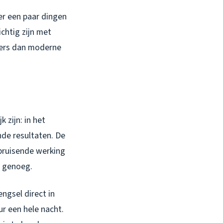
n er een paar dingen
ichtig zijn met
ders dan moderne
 zijn: in het
nde resultaten. De
 bruisende werking
g genoeg.
engsel direct in
ur een hele nacht.