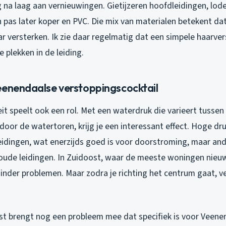
 na laag aan vernieuwingen. Gietijzeren hoofdleidingen, lode
 pas later koper en PVC. Die mix van materialen betekent dat
ar versterken. Ik zie daar regelmatig dat een simpele haarve
e plekken in de leiding.
eenendaalse verstoppingscocktail
t speelt ook een rol. Met een waterdruk die varieert tussen 2
 door de watertoren, krijg je een interessant effect. Hoge d
leidingen, wat enerzijds goed is voor doorstroming, maar and
 oude leidingen. In Zuidoost, waar de meeste woningen nieu
minder problemen. Maar zodra je richting het centrum gaat, v
st brengt nog een probleem mee dat specifiek is voor Veene