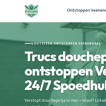
Ontstoppen Veenen
GOOTSTEEN ONTSTOPPEN VEENENDAAL
Trucs douchep
ontstoppen V
24/7 Spoedhu
Verstopt doucheputje in Veenendaal? Lokale 