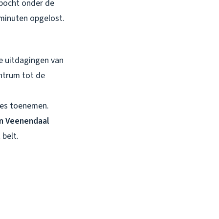
 bocht onder de
minuten opgelost.
de uitdagingen van
entrum tot de
jes toenemen.
en Veenendaal
 belt.