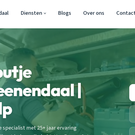
daal
Diensten
Blogs
Over ons
Contac
utje
eenendaal |
lp
specialist met 25+ jaar ervaring